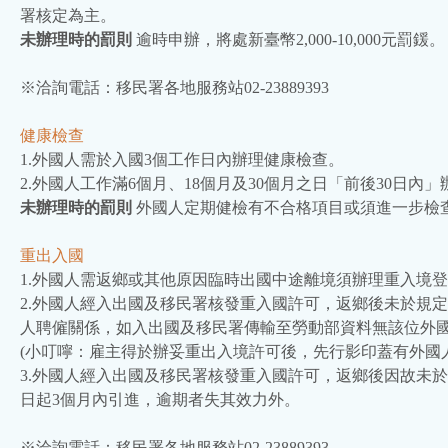
署核定為主。
未辦理時的罰則
逾時申辦，將處新臺幣2,000-10,000元罰鍰。
※洽詢電話：移民署各地服務站02-23889393
健康檢查
1.外國人需於入國3個工作日內辦理健康檢查。
2.外國人工作滿6個月、18個月及30個月之日「前後30日內
未辦理時的罰則
外國人定期健檢有不合格項目或須進一步檢
重出入國
1.外國人需返鄉或其他原因臨時出國中途離境須辦理重入境
2.外國人經入出國及移民署核發重入國許可，返鄉後未於規
人聘僱關係，如入出國及移民署傳輸至勞動部資料無該位外
(小叮嚀：雇主得於辦妥重出入境許可後，先行影印蓋有外國
3.外國人經入出國及移民署核發重入國許可，返鄉後因故未
日起3個月內引進，逾期者失其效力外。
※洽詢電話：移民署各地服務站02-23889393