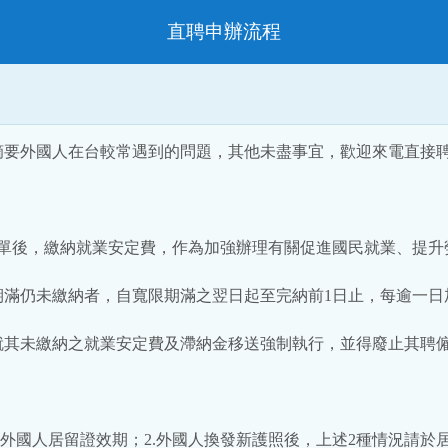
直聘申辦流程
國人在台較常遇到的問題，其他未盡事宜，歡迎來電直接聘僱聯合服
通知單後，繳納就業安定費，作為加強辦理有關促進國民就業、提
期滿仍未繳納者，自寬限期滿之翌日起至完納前1日止，每逾一日加
就其未繳納之就業安定費及滯納金移送強制執行，並得廢止其聘
外國人居留證效期；2.外國人換發新護照後，上述2種情況請於