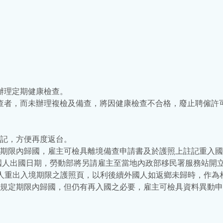
」辦理定期健康檢查。
查者，而未辦理複檢及備查，將因健康檢查不合格，廢止聘僱許
登記，方便再度返台。
定期限內歸國，雇主可檢具離境備查申請書及於護照上註記重入
國人出國日期，勞動部將另請雇主至當地內政部移民署服務站開
人重出入境期限之護照頁，以利後續外國人如返鄉未歸時，作為
於規定期限內歸國，但仍有再入國之必要，雇主可檢具資料異動