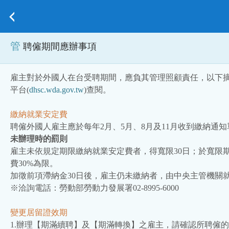
管
聘僱期間應辦事項
雇主對於外國人在台受聘期間，應負其管理照顧責任，以下摘要外
平台(
dhsc.wda.gov.tw
)查閱。
繳納就業安定費
聘僱外國人雇主應於每年2月、5月、8月及11月收到繳納
未辦理時的罰則
雇主未依規定期限繳納就業安定費者，得寬限30日；於寬限
費30%為限。
加徵前項滯納金30日後，雇主仍未繳納者，由中央主管機關
※洽詢電話：勞動部勞動力發展署02-8995-6000
變更居留證效期
1.辦理【期滿續聘】及【期滿轉換】之雇主，請確認所聘僱的